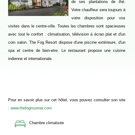
de ses plantations de thé.
QUI SOMMES NOUS
Votre chauffeur sera toujours à
NOTRE PHILOSOPHIE
votre disposition pour vos
visites dans le centre-ville. Toutes les chambres sont spacieuses
NOTRE ÉQUIPE
avec tout le confort : climatisation, télévision à écran plat et d'un
NOTRE HISTOIRE
coin salon. The Fog Resort dispose d'une piscine extérieure, d'un
NOTRE CHARTE ÉTHIQUE
spa et centre de bien-etre. Le restaurant propose une cuisine
indienne et internationale.
NOS GARANTIES
NOS AVIS CLIENTS
SITEMAP
HOTELS
Pour en savoir plus sur cet hôtel, vous pouvez consulter son site
HÔTELS CONFORTS
:
www.thefogmunnar.com
HÔTELS DELUXE
CONTACT
Chambre climatisée
CONSEILS