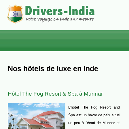
ACCUEIL
CIRCUITS
Nos hôtels de luxe en Inde
INDE DU NORD
INDE DU SUD
Hôtel The Fog Resort & Spa à Munnar
TOURS THÉMATIQUES
VOYAGES DE NOCES
L'hotel The Fog Resort and
VOYAGE SUR MESURE
Spa est un havre de paix situé
un peu à l'écart de Munnar et
VOITURE AVEC CHAUFFEUR