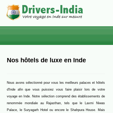
ACCUEIL
CIRCUITS
Nos hôtels de luxe en Inde
INDE DU NORD
INDE DU SUD
Nous avons sélectionné pour vous les meilleurs palaces et hôtels
TOURS THÉMATIQUES
d'Inde afin que vous puissiez vous faire plaisir lors de votre
VOYAGES DE NOCES
voyage en Inde. Notre sélection comprend des établissements de
VOYAGE SUR MESURE
renommée mondiale au Rajasthan, tels que le Laxmi Niwas
VOITURE AVEC CHAUFFEUR
Palace, le Suryagarh Hotel ou encore le Shahpura House. Mais