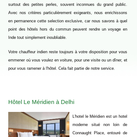
surtout des petites perles, souvent inconnues du grand public.
QUI SOMMES NOUS
Avec nos critères particulièrement exigeants, nous enrichissons
NOTRE PHILOSOPHIE
en permanence cette selection exclusive, car nous savons à quel
NOTRE ÉQUIPE
point des hôtels hors du commun peuvent rendre un voyage en
Inde tout simplement inoubliable.
NOTRE HISTOIRE
NOTRE CHARTE ÉTHIQUE
Votre chauffeur indien reste toujours à votre disposition pour vous
NOS GARANTIES
emmener où vous voulez en voiture, pour une visite ou un dîner, et
pour vous ramener à l'hôtel. Cela fait partie de notre service.
NOS AVIS CLIENTS
SITEMAP
HOTELS
Hôtel Le Méridien à Delhi
HÔTELS CONFORTS
HÔTELS DELUXE
L'hotel le Méridien est un hotel
CONTACT
moderne situé non loin de
Connaught Place, entouré de
CONSEILS