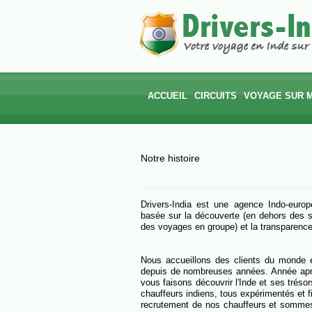
ACCUEIL
CIRCUITS
VOYAGE SUR 
INDE DU NORD
Notre histoire
INDE DU SUD
TOURS THÉMATIQUES
Drivers-India est une agence Indo-euro
basée sur la découverte (en dehors des sen
VOYAGES DE NOCES
des voyages en groupe) et la transparence 
Nous accueillons des clients du monde e
depuis de nombreuses années. Année apr
vous faisons découvrir l'Inde et ses trés
chauffeurs indiens, tous expérimentés et 
recrutement de nos chauffeurs et sommes f