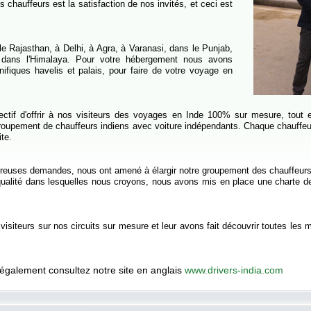
s chauffeurs est la satisfaction de nos invités, et ceci est
le Rajasthan, à Delhi, à Agra, à Varanasi, dans le Punjab,
 dans l'Himalaya. Pour votre hébergement nous avons
fiques havelis et palais, pour faire de votre voyage en
jectif d'offrir à nos visiteurs des voyages en Inde 100% sur mesure, tout e
egroupement de chauffeurs indiens avec voiture indépendants. Chaque chauffeur
ite.
breuses demandes, nous ont amené à élargir notre groupement des chauffeurs
qualité dans lesquelles nous croyons, nous avons mis en place une charte de 
isiteurs sur nos circuits sur mesure et leur avons fait découvrir toutes les m
 également consultez notre site en anglais
www.drivers-india.com