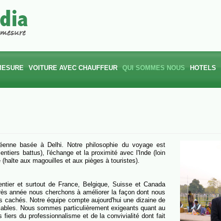
MESURE
VOITURE AVEC CHAUFFEUR
QUI SOMMES NOUS
HOTELS
NOTRE PHILOSOPHIE
HÔTELS 
NOTRE ÉQUIPE
HÔTELS 
NOTRE HISTOIRE
péenne basée à Delhi. Notre philosophie du voyage est
tiers battus), l'échange et la proximité avec l'Inde (loin
NOTRE CHARTE ÉTHIQUE
(halte aux magouilles et aux pièges à touristes).
NOS GARANTIES
ntier et surtout de France, Belgique, Suisse et Canada
NOS AVIS CLIENTS
ès année nous cherchons à améliorer la façon dont nous
ors cachés. Notre équipe compte aujourd'hui une dizaine de
SITEMAP
fiables. Nous sommes particulièrement exigeants quant au
iers du professionnalisme et de la convivialité dont fait