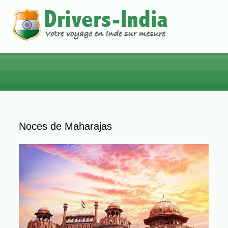
ACCUEIL
CIRCUITS
Noces de Maharajas
INDE DU NORD
INDE DU SUD
TOURS THÉMATIQUES
VOYAGES DE NOCES
VOYAGE SUR MESURE
VOITURE AVEC CHAUFFEUR