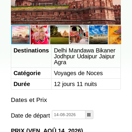
QUI SOMMES NOUS
NOTRE PHILOSOPHIE
NOTRE ÉQUIPE
NOTRE HISTOIRE
NOTRE CHARTE ÉTHIQUE
Destinations
Delhi
Mandawa
Bikaner
Jodhpur
Udaipur
Jaipur
NOS GARANTIES
Agra
NOS AVIS CLIENTS
Catégorie
Voyages de Noces
SITEMAP
Durée
12 jours 11 nuits
HOTELS
Dates et Prix
HÔTELS CONFORTS
HÔTELS DELUXE
Date de départ
CONTACT
CONSEILS
PRIX (VEN, AOÛ 14, 2026)